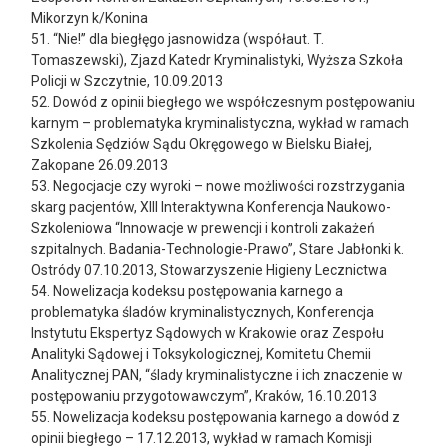
Mikorzyn k/Konina
51. “Nie!” dla biegłęgo jasnowidza (współaut. T.
Tomaszewski), Zjazd Katedr Kryminalistyki, Wyższa Szkoła
Policji w Szczytnie, 10.09.2013
52. Dowód z opinii biegłego we współczesnym postępowaniu
karnym – problematyka kryminalistyczna, wykład w ramach
Szkolenia Sędziów Sądu Okręgowego w Bielsku Białej,
Zakopane 26.09.2013
53. Negocjacje czy wyroki – nowe możliwości rozstrzygania
skarg pacjentów, XIII Interaktywna Konferencja Naukowo-
Szkoleniowa “Innowacje w prewencji i kontroli zakażeń
szpitalnych. Badania-Technologie-Prawo”, Stare Jabłonki k.
Ostródy 07.10.2013, Stowarzyszenie Higieny Lecznictwa
54. Nowelizacja kodeksu postępowania karnego a
problematyka śladów kryminalistycznych, Konferencja
Instytutu Ekspertyz Sądowych w Krakowie oraz Zespołu
Analityki Sądowej i Toksykologicznej, Komitetu Chemii
Analitycznej PAN, “ślady kryminalistyczne i ich znaczenie w
postępowaniu przygotowawczym”, Kraków, 16.10.2013
55. Nowelizacja kodeksu postępowania karnego a dowód z
opinii biegłego – 17.12.2013, wykład w ramach Komisji