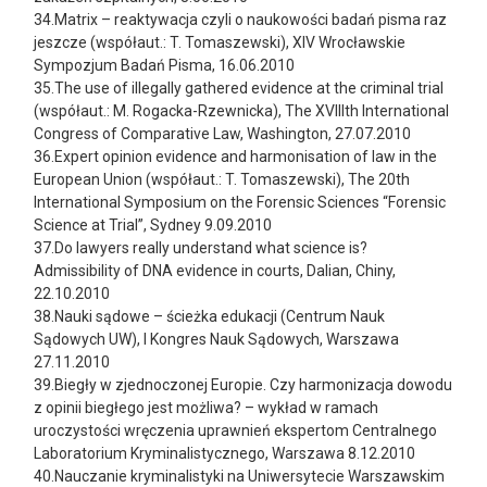
34.Matrix – reaktywacja czyli o naukowości badań pisma raz
jeszcze (współaut.: T. Tomaszewski), XIV Wrocławskie
Sympozjum Badań Pisma, 16.06.2010
35.The use of illegally gathered evidence at the criminal trial
(współaut.: M. Rogacka-Rzewnicka), The XVIIIth International
Congress of Comparative Law, Washington, 27.07.2010
36.Expert opinion evidence and harmonisation of law in the
European Union (współaut.: T. Tomaszewski), The 20th
International Symposium on the Forensic Sciences “Forensic
Science at Trial”, Sydney 9.09.2010
37.Do lawyers really understand what science is?
Admissibility of DNA evidence in courts, Dalian, Chiny,
22.10.2010
38.Nauki sądowe – ścieżka edukacji (Centrum Nauk
Sądowych UW), I Kongres Nauk Sądowych, Warszawa
27.11.2010
39.Biegły w zjednoczonej Europie. Czy harmonizacja dowodu
z opinii biegłego jest możliwa? – wykład w ramach
uroczystości wręczenia uprawnień ekspertom Centralnego
Laboratorium Kryminalistycznego, Warszawa 8.12.2010
40.Nauczanie kryminalistyki na Uniwersytecie Warszawskim