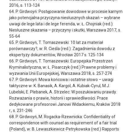
2016, s. 113-124
64. P. Girdwoyń: Postępowanie dowodowe w procesie karnym
jako potencjalna przyczyna niesłusznych skazań – wybrane
uwagi de lege lata i de lege ferenda, w: Ł. Chojniak (red.):
Niesłuszne skazania – przyczyny i skutki, Warszawa 2017, s.
55-64
65. P. Girdwoyń, T. Tomaszewski: 10 lat za materiał
porównawczy?, w: R. Cieśla (red.): Zagadnienia dowodu z
ekspertyzy dokumentów, Wrocław 2017 s. 125-134
66. P. Girdwoyń, T. Tomaszewski: Europejska Przestrzeń
Kryminalistyczna, w: Ł. Pisarczyk (red.) Prawne problemy i
wyzwania Unii Europejskiej, Warszawa 2018, s. 257-274
67. P. Girdwoyń: Mowa końcowa i ostatnie słowo – uwagi
taktyczne w: K. Banasik, A. Kargol, A. Kubiak-Cyrul, M.J.
Lubelski, E. Plebanek, A. Strzelec: W poszukiwaniu prawdy.
Rozważania o prawie, historii i sprawiedliwości. Prace
dedykowane profesorowi Janowi Widackiemu, Kraków 2018
r., s. 231-246
68. P. Girdwoyń, M. Rogacka-Rzewnicka: Confidentiality of
correspondence with counsel as requirement of a fair trial
(Poland), w: B. Lewaszkiewicz-Petrykowska (red.) Rapports