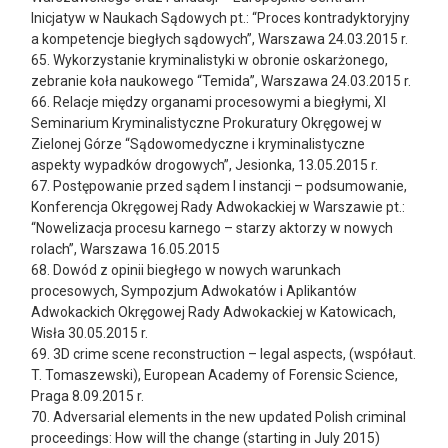
Inicjatyw w Naukach Sądowych pt.: “Proces kontradyktoryjny
a kompetencje biegłych sądowych”, Warszawa 24.03.2015 r.
65. Wykorzystanie kryminalistyki w obronie oskarżonego,
zebranie koła naukowego “Temida”, Warszawa 24.03.2015 r.
66. Relacje między organami procesowymi a biegłymi, XI
Seminarium Kryminalistyczne Prokuratury Okręgowej w
Zielonej Górze “Sądowomedyczne i kryminalistyczne
aspekty wypadków drogowych”, Jesionka, 13.05.2015 r.
67. Postępowanie przed sądem I instancji – podsumowanie,
Konferencja Okręgowej Rady Adwokackiej w Warszawie pt.:
“Nowelizacja procesu karnego – starzy aktorzy w nowych
rolach”, Warszawa 16.05.2015
68. Dowód z opinii biegłego w nowych warunkach
procesowych, Sympozjum Adwokatów i Aplikantów
Adwokackich Okręgowej Rady Adwokackiej w Katowicach,
Wisła 30.05.2015 r.
69. 3D crime scene reconstruction – legal aspects, (współaut.
T. Tomaszewski), European Academy of Forensic Science,
Praga 8.09.2015 r.
70. Adversarial elements in the new updated Polish criminal
proceedings: How will the change (starting in July 2015)