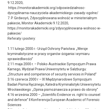
9.12.2020,
https://monitorakademicki.org/odpowiedzialnosc-
dyscyplinarna-nauczyciela-akademickiego-zasady-ogolne/
7. P. Girdwoyń, Zdyscyplinowana wolność w ministerialnym
pakiecie, Monitor Akademicki 9.12.2020,
https://monitorakademicki.org/zdyscyplinowana-wolnosc-w-
pakiecie/
Referaty i postery:
1.11 lutego 2000 r.- Urząd Ochrony Państwa: „Wersje
kryminalistyczne w pracy organów ścigania i wymiaru
sprawiedliwości”
2.11 maja 2000 r. – Polsko-Austriackie Sympozjum Prawa
Karnego, Wydział Prawa Uniwersytetu w Salzburgu:
„Structure and competence of security services in Poland”
3.16 czerwca 2000 r – IX Międzynarodowe Sympozjum
Badań Pisma Ręcznego, Katedra Kryminalistyki Uniwersytetu
Wrocławskiego: „Opinia pismoznawcza a prawo do obrony”
4.16 września 2000 – „Scientific Evidence vs. right to counsel
and defence” II Konferencja European Academic of Forensic
Sciences