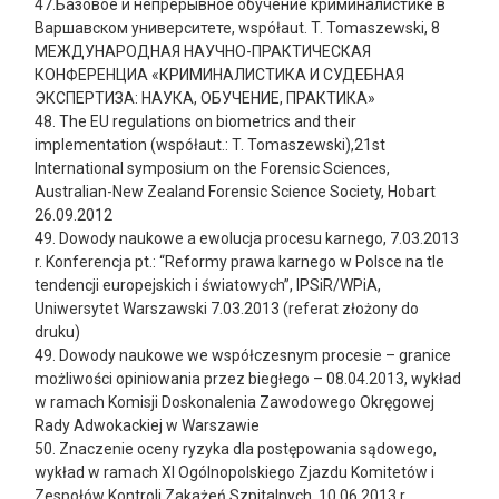
47.Базовое и непрерывное обучение криминалистике в
Варшавском университете, współaut. T. Tomaszewski, 8
МЕЖДУНАРОДНАЯ НАУЧНО-ПРАКТИЧЕСКАЯ
КОНФЕРЕНЦИА «КРИМИНАЛИСТИКА И СУДЕБНАЯ
ЭКСПЕРТИЗА: НАУКА, ОБУЧЕНИЕ, ПРАКТИКА»
48. The EU regulations on biometrics and their
implementation (współaut.: T. Tomaszewski),21st
International symposium on the Forensic Sciences,
Australian-New Zealand Forensic Science Society, Hobart
26.09.2012
49. Dowody naukowe a ewolucja procesu karnego, 7.03.2013
r. Konferencja pt.: “Reformy prawa karnego w Polsce na tle
tendencji europejskich i światowych”, IPSiR/WPiA,
Uniwersytet Warszawski 7.03.2013 (referat złożony do
druku)
49. Dowody naukowe we współczesnym procesie – granice
możliwości opiniowania przez biegłego – 08.04.2013, wykład
w ramach Komisji Doskonalenia Zawodowego Okręgowej
Rady Adwokackiej w Warszawie
50. Znaczenie oceny ryzyka dla postępowania sądowego,
wykład w ramach XI Ogólnopolskiego Zjazdu Komitetów i
Zespołów Kontroli Zakażeń Szpitalnych, 10.06.2013 r.,