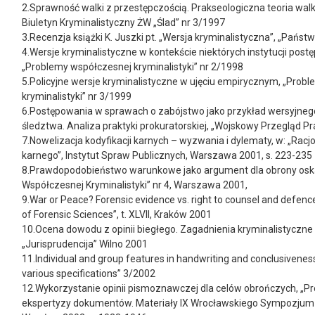
2.Sprawność walki z przestępczością. Prakseologiczna teoria walki
Biuletyn Kryminalistyczny ŻW „Ślad” nr 3/1997
3.Recenzja książki K. Juszki pt. „Wersja kryminalistyczna”, „Państ
4.Wersje kryminalistyczne w kontekście niektórych instytucji pos
„Problemy współczesnej kryminalistyki” nr 2/1998
5.Policyjne wersje kryminalistyczne w ujęciu empirycznym, „Prob
kryminalistyki” nr 3/1999
6.Postępowania w sprawach o zabójstwo jako przykład wersyjne
śledztwa. Analiza praktyki prokuratorskiej, „Wojskowy Przegląd P
7.Nowelizacja kodyfikacji karnych – wyzwania i dylematy, w: „Rac
karnego”, Instytut Spraw Publicznych, Warszawa 2001, s. 223-235
8.Prawdopodobieństwo warunkowe jako argument dla obrony osk
Współczesnej Kryminalistyki” nr 4, Warszawa 2001,
9.War or Peace? Forensic evidence vs. right to counsel and defence
of Forensic Sciences”, t. XLVII, Kraków 2001
10.Ocena dowodu z opinii biegłego. Zagadnienia kryminalistyczne
„Jurisprudencija” Wilno 2001
11.Individual and group features in handwriting and conclusivenes
various specifications” 3/2002
12.Wykorzystanie opinii pismoznawczej dla celów obrończych, „
ekspertyzy dokumentów. Materiały IX Wrocławskiego Sympozjum 