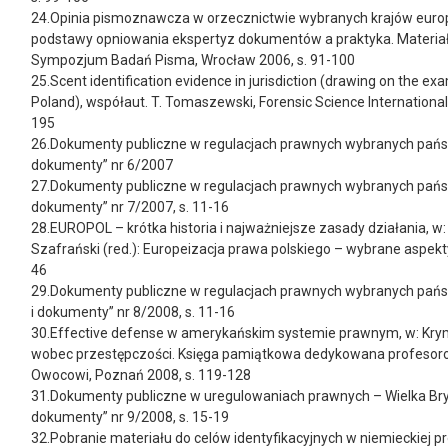
24.Opinia pismoznawcza w orzecznictwie wybranych krajów europ
podstawy opniowania ekspertyz dokumentów a praktyka. Materiał
Sympozjum Badań Pisma, Wrocław 2006, s. 91-100
25.Scent identification evidence in jurisdiction (drawing on the exam
Poland), współaut. T. Tomaszewski, Forensic Science International, 
195
26.Dokumenty publiczne w regulacjach prawnych wybranych państw
dokumenty” nr 6/2007
27.Dokumenty publiczne w regulacjach prawnych wybranych państ
dokumenty” nr 7/2007, s. 11-16
28.EUROPOL – krótka historia i najważniejsze zasady działania, w: 
Szafrański (red.): Europeizacja prawa polskiego – wybrane aspekt
46
29.Dokumenty publiczne w regulacjach prawnych wybranych państ
i dokumenty” nr 8/2008, s. 11-16
30.Effective defense w amerykańskim systemie prawnym, w: Krymi
wobec przestępczości. Księga pamiątkowa dedykowana profesor
Owocowi, Poznań 2008, s. 119-128
31.Dokumenty publiczne w uregulowaniach prawnych – Wielka Bryt
dokumenty” nr 9/2008, s. 15-19
32.Pobranie materiału do celów identyfikacyjnych w niemieckiej pr