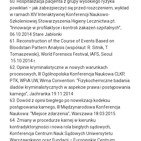
60. Hospitalizacja pacjenta z grupy wysokiego ryzyka
powikłań – jak zabezpieczyć się przed roszczeniem, wykład
w ramach XIV Interaktywnej Konferencji Naukowo-
Szkoleniowiej Stowarzyszenia Higieny Lecznictwa pt.:
“Innowacje w profilaktyce i kontroli zakażeń szpitalnych”,
06.10.2014 Stare Jabłonki
61. Reconstruction of the Course of Events Based on
Bloodstain Pattern Analysis (współaut: R. Sitnik, T.
Tomaszewski), World Forensics Festival, IAFS, Seoul
15.10.2014 r.
62. Opinie kryminalistyczne w nowych warunkach
procesowych, III Ogólnopolska Konferencja Naukowa CLKP,
PTK, WPiA UW, Wima Convention: “Fizykochemiczne badania
śladów kryminalistycznych w aspekcie prawa i postępowania
karnego”, Jachranka 19.11.2014
63. Dowód z opinii biegłego po nowelizacji kodeksu
postępowania karnego, III Międzynarodowa Konferencja
Naukowa: “Miejsce zdarzenia”, Warszawa 18.03.2015
64. Zmiany w procedurze karnej w kierunku
kontradyktoryjności i nowa rola biegłych sądowych,
Konferencja Centrum Nauk Sądowych Uniwersytetu
Warszawskiego oraz Fundacji – Europejskie Centrum