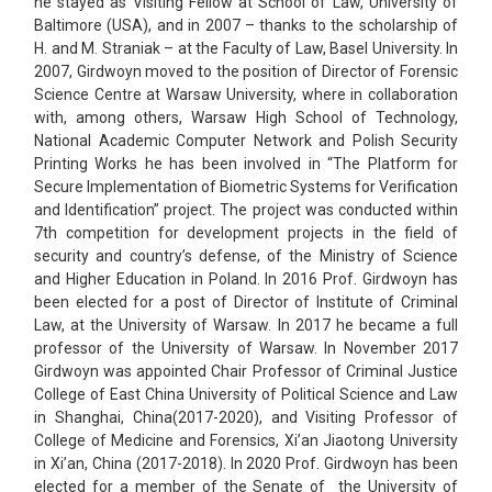
he stayed as Visiting Fellow at School of Law, University of
Baltimore (USA), and in 2007 – thanks to the scholarship of
H. and M. Straniak – at the Faculty of Law, Basel University. In
2007, Girdwoyn moved to the position of Director of Forensic
Science Centre at Warsaw University, where in collaboration
with, among others, Warsaw High School of Technology,
National Academic Computer Network and Polish Security
Printing Works he has been involved in “The Platform for
Secure Implementation of Biometric Systems for Verification
and Identification” project. The project was conducted within
7th competition for development projects in the field of
security and country’s defense, of the Ministry of Science
and Higher Education in Poland. In 2016 Prof. Girdwoyn has
been elected for a post of Director of Institute of Criminal
Law, at the University of Warsaw. In 2017 he became a full
professor of the University of Warsaw. In November 2017
Girdwoyn was appointed Chair Professor of Criminal Justice
College of East China University of Political Science and Law
in Shanghai, China(2017-2020), and Visiting Professor of
College of Medicine and Forensics, Xi’an Jiaotong University
in Xi’an, China (2017-2018). In 2020 Prof. Girdwoyn has been
elected for a member of the Senate of the University of