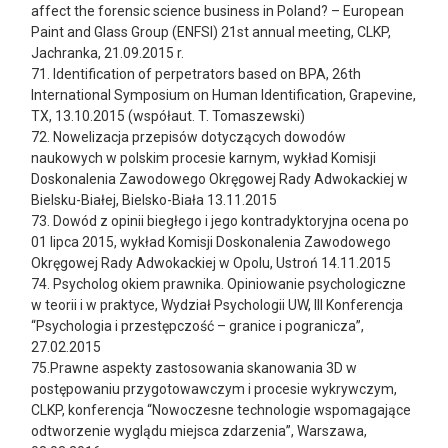
affect the forensic science business in Poland? – European
Paint and Glass Group (ENFSI) 21st annual meeting, CLKP,
Jachranka, 21.09.2015 r.
71. Identification of perpetrators based on BPA, 26th
International Symposium on Human Identification, Grapevine,
TX, 13.10.2015 (współaut. T. Tomaszewski)
72. Nowelizacja przepisów dotyczących dowodów
naukowych w polskim procesie karnym, wykład Komisji
Doskonalenia Zawodowego Okręgowej Rady Adwokackiej w
Bielsku-Białej, Bielsko-Biała 13.11.2015
73. Dowód z opinii biegłego i jego kontradyktoryjna ocena po
01 lipca 2015, wykład Komisji Doskonalenia Zawodowego
Okręgowej Rady Adwokackiej w Opolu, Ustroń 14.11.2015
74. Psycholog okiem prawnika. Opiniowanie psychologiczne
w teorii i w praktyce, Wydział Psychologii UW, III Konferencja
“Psychologia i przestępczość – granice i pogranicza”,
27.02.2015
75.Prawne aspekty zastosowania skanowania 3D w
postępowaniu przygotowawczym i procesie wykrywczym,
CLKP, konferencja “Nowoczesne technologie wspomagające
odtworzenie wyglądu miejsca zdarzenia”, Warszawa,