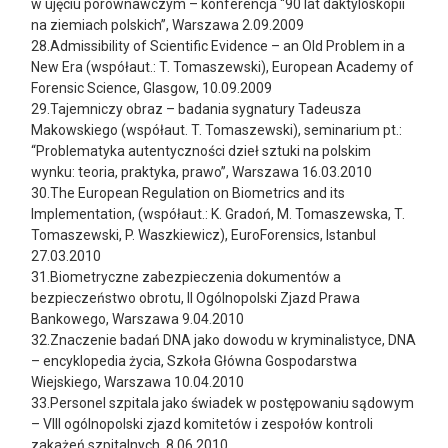
w ujęciu porównawczym – konferencja “90 lat daktyloskopii
na ziemiach polskich”, Warszawa 2.09.2009
28.Admissibility of Scientific Evidence – an Old Problem in a
New Era (współaut.: T. Tomaszewski), European Academy of
Forensic Science, Glasgow, 10.09.2009
29.Tajemniczy obraz – badania sygnatury Tadeusza
Makowskiego (współaut. T. Tomaszewski), seminarium pt.:
“Problematyka autentyczności dzieł sztuki na polskim
wynku: teoria, praktyka, prawo”, Warszawa 16.03.2010
30.The European Regulation on Biometrics and its
Implementation, (współaut.: K. Gradoń, M. Tomaszewska, T.
Tomaszewski, P. Waszkiewicz), EuroForensics, Istanbul
27.03.2010
31.Biometryczne zabezpieczenia dokumentów a
bezpieczeństwo obrotu, II Ogólnopolski Zjazd Prawa
Bankowego, Warszawa 9.04.2010
32.Znaczenie badań DNA jako dowodu w kryminalistyce, DNA
– encyklopedia życia, Szkoła Główna Gospodarstwa
Wiejskiego, Warszawa 10.04.2010
33.Personel szpitala jako świadek w postępowaniu sądowym
– VIII ogólnopolski zjazd komitetów i zespołów kontroli
zakażeń szpitalnych, 8.06.2010