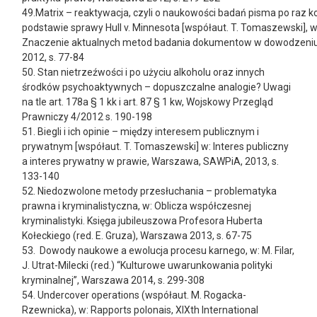
49.Matrix – reaktywacja, czyli o naukowości badań pisma po raz ko
podstawie sprawy Hull v. Minnesota [współaut. T. Tomaszewski], w: Z
Znaczenie aktualnych metod badania dokumentow w dowodzeni
2012, s. 77-84
50. Stan nietrzeźwości i po użyciu alkoholu oraz innych
środków psychoaktywnych – dopuszczalne analogie? Uwagi
na tle art. 178a § 1 kk i art. 87 § 1 kw, Wojskowy Przegląd
Prawniczy 4/2012 s. 190-198
51. Biegli i ich opinie – między interesem publicznym i
prywatnym [współaut. T. Tomaszewski] w: Interes publiczny
a interes prywatny w prawie, Warszawa, SAWPiA, 2013, s.
133-140
52. Niedozwolone metody przesłuchania – problematyka
prawna i kryminalistyczna, w: Oblicza współczesnej
kryminalistyki. Księga jubileuszowa Profesora Huberta
Kołeckiego (red. E. Gruza), Warszawa 2013, s. 67-75
53. Dowody naukowe a ewolucja procesu karnego, w: M. Filar,
J. Utrat-Milecki (red.) “Kulturowe uwarunkowania polityki
kryminalnej”, Warszawa 2014, s. 299-308
54. Undercover operations (współaut. M. Rogacka-
Rzewnicka), w: Rapports polonais, XIXth International