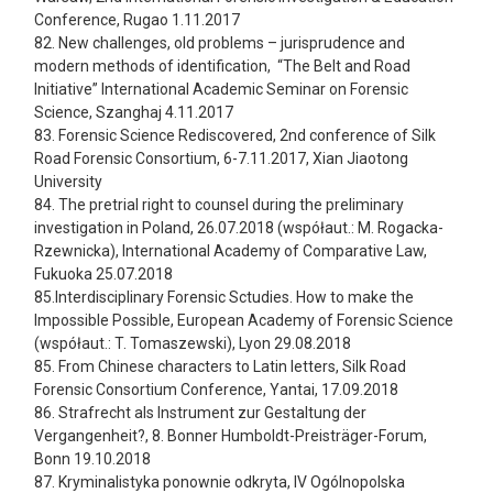
Conference, Rugao 1.11.2017
82. New challenges, old problems – jurisprudence and
modern methods of identification, “The Belt and Road
Initiative” International Academic Seminar on Forensic
Science, Szanghaj 4.11.2017
83. Forensic Science Rediscovered, 2nd conference of Silk
Road Forensic Consortium, 6-7.11.2017, Xian Jiaotong
University
84.
The pretrial right to counsel during the preliminary
investigation in Poland, 26.07.2018 (współaut.: M. Rogacka-
Rzewnicka), International Academy of Comparative Law,
Fukuoka 25.07.2018
85.Interdisciplinary Forensic Sctudies. How to make the
Impossible Possible, European Academy of Forensic Science
(współaut.: T. Tomaszewski), Lyon 29.08.2018
85. From Chinese characters to Latin letters, Silk Road
Forensic Consortium Conference, Yantai, 17.09.2018
86. Strafrecht als Instrument zur Gestaltung der
Vergangenheit?, 8. Bonner Humboldt-Preisträger-Forum,
Bonn 19.10.2018
87. Kryminalistyka ponownie odkryta, IV Ogólnopolska