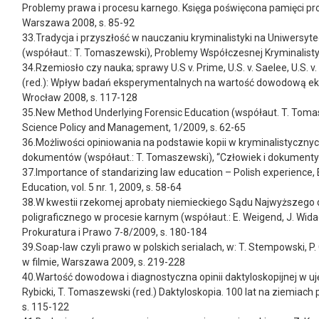
Problemy prawa i procesu karnego. Księga poświęcona pamięci pro
Warszawa 2008, s. 85-92
33.Tradycja i przyszłość w nauczaniu kryminalistyki na Uniwersy
(współaut.: T. Tomaszewski), Problemy Współczesnej Kryminalisty
34.Rzemiosło czy nauka; sprawy U.S v. Prime, U.S. v. Saelee, U.S. v.
(red.): Wpływ badań eksperymentalnych na wartość dowodową e
Wrocław 2008, s. 117-128
35.New Method Underlying Forensic Education (współaut. T. Toma
Science Policy and Management, 1/2009, s. 62-65
36.Możliwości opiniowania na podstawie kopii w kryminalistyczny
dokumentów (współaut.: T. Tomaszewski), “Człowiek i dokumenty”
37.Importance of standarizing law education – Polish experience,
Education, vol. 5 nr. 1, 2009, s. 58-64
38.W kwestii rzekomej aprobaty niemieckiego Sądu Najwyższego 
poligraficznego w procesie karnym (współaut.: E. Weigend, J. Widack
Prokuratura i Prawo 7-8/2009, s. 180-184
39.Soap-law czyli prawo w polskich serialach, w: T. Stempowski, P.
w filmie, Warszawa 2009, s. 219-228
40.Wartość dowodowa i diagnostyczna opinii daktyloskopijnej w u
Rybicki, T. Tomaszewski (red.) Daktyloskopia. 100 lat na ziemiach
s. 115-122