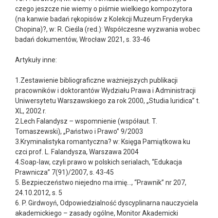
czego jeszcze nie wiemy o piśmie wielkiego kompozytora
(na kanwie badań rękopisów z Kolekcji Muzeum Fryderyka
Chopina)?, w: R. Cieśla (red.): Współczesne wyzwania wobec
badań dokumentów, Wrocław 2021, s. 33-46
Artykuły inne:
1.Zestawienie bibliograficzne ważniejszych publikacji
pracowników i doktorantów Wydziału Prawa i Administracji
Uniwersytetu Warszawskiego za rok 2000, „Studia Iuridica” t.
XL, 2002 r.
2.Lech Falandysz – wspomnienie (współaut. T.
Tomaszewski), „Państwo i Prawo” 9/2003
3.Kryminalistyka romantyczna? w: Księga Pamiątkowa ku
czci prof. L. Falandysza, Warszawa 2004
4.Soap-law, czyli prawo w polskich serialach, “Edukacja
Prawnicza” 7(91)/2007, s. 43-45
5. Bezpieczeństwo niejedno ma imię…, “Prawnik” nr 207,
24.10.2012, s. 5
6. P. Girdwoyń, Odpowiedzialność dyscyplinarna nauczyciela
akademickiego – zasady ogólne, Monitor Akademicki