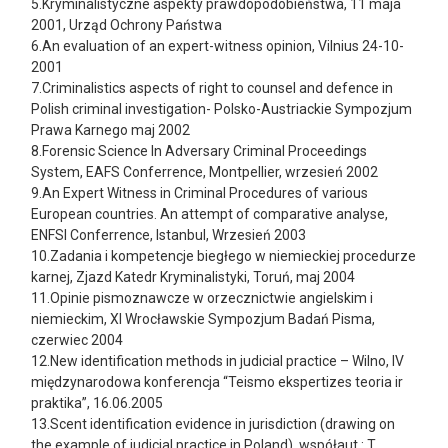
5.Kryminalistyczne aspekty prawdopodobieństwa, 11 maja
2001, Urząd Ochrony Państwa
6.An evaluation of an expert-witness opinion, Vilnius 24-10-
2001
7.Criminalistics aspects of right to counsel and defence in
Polish criminal investigation- Polsko-Austriackie Sympozjum
Prawa Karnego maj 2002
8.Forensic Science In Adversary Criminal Proceedings
System, EAFS Conferrence, Montpellier, wrzesień 2002
9.An Expert Witness in Criminal Procedures of various
European countries. An attempt of comparative analyse,
ENFSI Conferrence, Istanbul, Wrzesień 2003
10.Zadania i kompetencje biegłego w niemieckiej procedurze
karnej, Zjazd Katedr Kryminalistyki, Toruń, maj 2004
11.Opinie pismoznawcze w orzecznictwie angielskim i
niemieckim, XI Wrocławskie Sympozjum Badań Pisma,
czerwiec 2004
12.New identification methods in judicial practice – Wilno, IV
międzynarodowa konferencja “Teismo ekspertizes teoria ir
praktika”, 16.06.2005
13.Scent identification evidence in jurisdiction (drawing on
the example of judicial practice in Poland), współaut.: T.