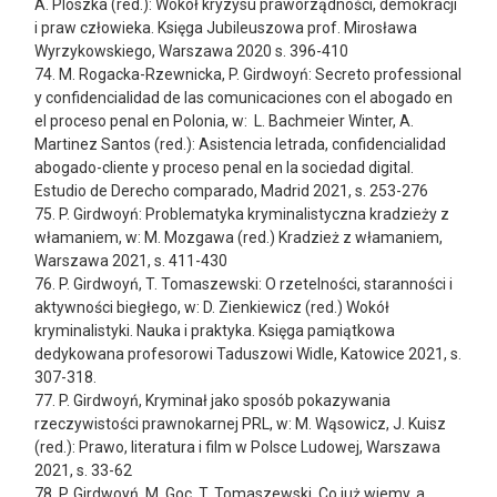
A. Ploszka (red.): Wokół kryzysu praworządności, demokracji
i praw człowieka. Księga Jubileuszowa prof. Mirosława
Wyrzykowskiego, Warszawa 2020 s. 396-410
74. M. Rogacka-Rzewnicka, P. Girdwoyń: Secreto professional
y confidencialidad de las comunicaciones con el abogado en
el proceso penal en Polonia, w: L. Bachmeier Winter, A.
Martinez Santos (red.): Asistencia letrada, confidencialidad
abogado-cliente y proceso penal en la sociedad digital.
Estudio de Derecho comparado, Madrid 2021, s. 253-276
75. P. Girdwoyń: Problematyka kryminalistyczna kradzieży z
włamaniem, w: M. Mozgawa (red.) Kradzież z włamaniem,
Warszawa 2021, s. 411-430
76. P. Girdwoyń, T. Tomaszewski: O rzetelności, staranności i
aktywności biegłego, w: D. Zienkiewicz (red.) Wokół
kryminalistyki. Nauka i praktyka. Księga pamiątkowa
dedykowana profesorowi Taduszowi Widle, Katowice 2021, s.
307-318.
77. P. Girdwoyń, Kryminał jako sposób pokazywania
rzeczywistości prawnokarnej PRL, w: M. Wąsowicz, J. Kuisz
(red.): Prawo, literatura i film w Polsce Ludowej, Warszawa
2021, s. 33-62
78. P. Girdwoyń, M. Goc, T. Tomaszewski, Co już wiemy, a