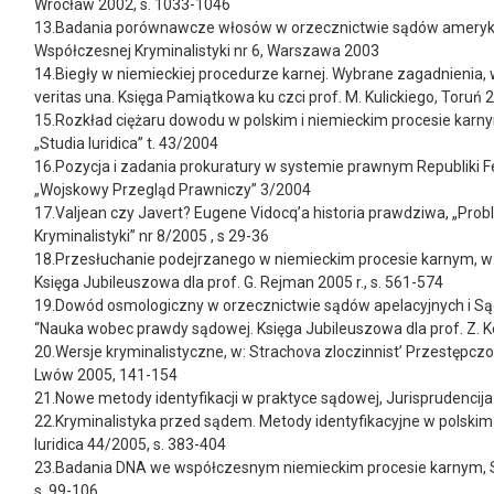
Wrocław 2002, s. 1033-1046
13.Badania porównawcze włosów w orzecznictwie sądów ameryk
Współczesnej Kryminalistyki nr 6, Warszawa 2003
14.Biegły w niemieckiej procedurze karnej. Wybrane zagadnienia, w
veritas una. Księga Pamiątkowa ku czci prof. M. Kulickiego, Toruń 
15.Rozkład ciężaru dowodu w polskim i niemieckim procesie karny
„Studia Iuridica” t. 43/2004
16.Pozycja i zadania prokuratury w systemie prawnym Republiki F
„Wojskowy Przegląd Prawniczy” 3/2004
17.Valjean czy Javert? Eugene Vidocq’a historia prawdziwa, „Pro
Kryminalistyki” nr 8/2005 , s 29-36
18.Przesłuchanie podejrzanego w niemieckim procesie karnym, w: G
Księga Jubileuszowa dla prof. G. Rejman 2005 r., s. 561-574
19.Dowód osmologiczny w orzecznictwie sądów apelacyjnych i Są
“Nauka wobec prawdy sądowej. Księga Jubileuszowa dla prof. Z. K
20.Wersje kryminalistyczne, w: Strachova zloczinnist’ Przestępc
Lwów 2005, 141-154
21.Nowe metody identyfikacji w praktyce sądowej, Jurisprudencija
22.Kryminalistyka przed sądem. Metody identyfikacyjne w polskim
Iuridica 44/2005, s. 383-404
23.Badania DNA we współczesnym niemieckim procesie karnym, Stud
s. 99-106