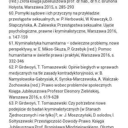
(red.) Złota księga jubileuszowa prof. dr hab., dr h.c. Brunona
Hołysta, Warszawa 2015, s. 285-293
60. Pomyłki sądowe i ich przyczyny na przykładzie
przestępstw seksualnych, w: P. Herbowski, W. Krawczyk, D.
Słapczyńska, A. Zalewska: Przestępstwa seksualne. Ujęcie
psychologiczne, prawne i kryminalistyczne, Warszawa 2016,
s. 147-159
61. Kryminalistyka humanitarna – odwieczne problemy, nowe
perspektywy, w: E. Mikos-Skuza, P. Grzebyk (red.): Pomoc
humanitarna w świetle prawa i praktyki, Warszawa 2016, s.
332-346
62. P. Girdwoyń, T. Tomaszewski: Opinie biegłych w sprawach
medycznych na tle zasady kontradyktoryjności, w: B.
Namysłowska-Gabrysiak, K. Syroka-Marczewska, A. Walczak-
Żochowska (red.): Prawo wobec problemów społecznych.
Księga Jubileuszowa Profesor Eleonory Zielińskiej,
Warszawa 2016, s. 619-628
63. P. Girdwoyń, T. Tomaszewski: Czy potrzebne nowe
podejście do badań kryminalistycznych (w Stanach
Zjednoczonych i nie tylko)?, w: J. Moszczyński, D. solodov, I.
Sołtyszewski: Przestępczość-Dowody-Prawo. Księga
Jubileuszowa Prof. Bronisława Młodziejowskiego, Olsztyn