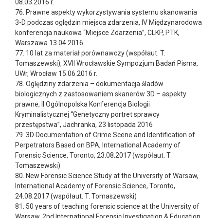
08.03.2016 r.
76. Prawne aspekty wykorzystywania systemu skanowania
3-D podczas oględzin miejsca zdarzenia, IV Międzynarodowa
konferencja naukowa “Miejsce Zdarzenia”, CLKP, PTK,
Warszawa 13.04.2016
77. 10 lat za materiał porównawczy (współaut. T.
Tomaszewski), XVII Wrocławskie Sympozjum Badań Pisma,
UWr, Wrocław 15.06.2016 r.
78. Oględziny zdarzenia – dokumentacja śladów
biologicznych z zastosowaniem skanerów 3D – aspekty
prawne, II Ogólnopolska Konferencja Biologii
Kryminalistycznej “Genetyczny portret sprawcy
przestępstwa”, Jachranka, 23 listopada 2016
79. 3D Documentation of Crime Scene and Identification of
Perpetrators Based on BPA, International Academy of
Forensic Science, Toronto, 23.08.2017 (współaut. T.
Tomaszewski)
80. New Forensic Science Study at the University of Warsaw,
International Academy of Forensic Science, Toronto,
24.08.2017 (współaut. T. Tomaszewski)
81. 50 years of teaching forensic science at the University of
Warsaw, 2nd International Forensic Investigation & Education