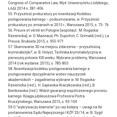
Congress of Comparative Law, Wyd. Uniwersytetu Łódzkiego,
Łódź 2014 s. 381-406
55. Przyszłość prokuratury po nowelizacji Kodeksu
postępowania karnego – podsumowanie, w: Przyszłość
prokuratury po zmianach w 2015 r., Warszawa 2015, s. 73- 76
56. Preuve et vérité en Pologne [współaut.: M. Rogacka-
Rzewnicka], w: D. Mazeaud, Ph. Dupichot, C. Grimaldi (red.), La
Preuve, Bruksela 2015, s. 955-971
57. Skanowanie 3D na miejscu zdarzenia – przyszłością
kryminalistyki?, w: B. Hołyst, Technika kryminalistyczna w
pierwszej połowie XXI wieku. Wybrane problemy, Warszawa
2014 (rok wydania: 2015), s. 785-803
58. Nowelizacja kodeksu postępowania karnego a
postępowanie dyscyplinarne wobec nauczycieli
akademickich – zagadnienia wybrane w: M. Rogacka-
Rzewnicka (red.), H. Gajewska-Kraczkowska (red.), B.
Bieńkowska (red.): Wokół gwarancji współczesnego procesu
karnego. Księga jubileuszowa Profesora Piotra
Kruszyńskiego, Warszawa 2015, s. 93-104
59.O “wykrywaczu kłamstw” po raz kolejny – uwagi na tle
postanowienia Sądu Najwyższego I KZP 25/14, w: B. Sygit