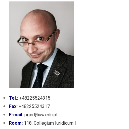
Tel.:
+48225524315
Fax:
+48225524317
E-mail:
pgird@uw.edu.pl
Room:
118, Collegium Iuridicum I