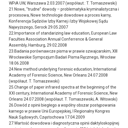
WPiA UW, Warszawa 2.03.2007 (współaut.: T. Tomaszewski)
21.Nowe, “trudne” dowody – problematyka kryminalistyczna i
procesowa, Nowe technologie dowodowe a proces karny,
Konferencja Sędziów Izby Karnej i Izby Wojskowej Sądu
Najwyższego, Serock 29.05.2007
22.Importance of standarizing law education, European Law
Faculties Association Annual Conferrence & General
Assembly, Hamburg, 29.02.2008
23.Badania porównawcze pisma w prawie szwajcarskim, XIII
Wrocławskie Sympozjum Badań Pisma Ręcznego, Wrocław
18.06.2008
24.New method underlying forensic education, International
Academy of Forensic Science, New Orleans 24.07.2008
(współaut. T. Tomaszewski)
25.Change of paper infrared spectra at the beginning of the
XXI century, International Academy of Forensic Science, New
Orleans 24.07.2008 (współaut. T. Tomaszewski, A. Witowski)
26.Dowód z opinii biegłego a wspólny obszar postępowania
karnego w prawie Unii Europejskiej, I Regionalny Kongres
Nauk Sądowych, Częstochowa 17.04.2009
27.Wartość dowodowa i diagnostyczna opinii daktyloskopijnej