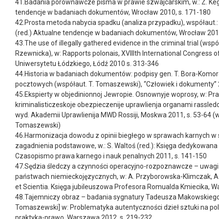
41.Badania porównawcze pisma w prawie szwajcarskim, w.: Z. Kege
tendencje w badaniach dokumentów, Wrocław 2010, s. 171-180
42.Prosta metoda nabycia spadku (analiza przypadku), współaut.:
(red.) Aktualne tendencje w badaniach dokumentów, Wrocław 2010
43.The use of illegally gathered evidence in the criminal trial (wsp
Rzewnicka), w: Rapports polonais, XVIIIth International Congress 
Uniwersytetu Łódzkiego, Łódź 2010 s. 313-346
44.Historia w badaniach dokumentów: podpisy gen. T. Bora-Komo
pocztowych (współaut. T. Tomaszewski), “Człowiek i dokumenty” 
45.Ekspierty w objedinionnoj Jewropie. Osnownyje woprosy, w: P
kriminalisticzeskoje obezpieczenije uprawlienja organami rassledow
wyd. Akademii Uprawlienija MWD Rossiji, Moskwa 2011, s. 53-64 (w
Tomaszewski)
46.Harmonizacja dowodu z opinii biegłego w sprawach karnych w
zagadnienia podstawowe, w.: S. Waltoś (red.): Księga dedykowana
Czasopismo prawa karnego i nauk penalnych 2011, s. 141-150
47.Sędzia śledczy a czynności operacyjno-rozpoznawcze – uwagi
państwach niemieckojęzycznych, w: A. Przyborowska-Klimczak, A. 
et Scientia. Księga jubileuszowa Profesora Romualda Kmiecika, W
48.Tajemniczy obraz – badania sygnatury Tadeusza Makowskiego,
Tomaszewski] w: Problematyka autentyczności dzieł sztuki na pol
praktyka-prawo, Warszawa 2012, s. 219-232