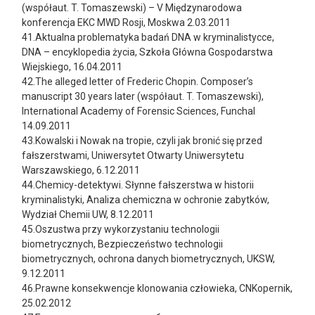
(współaut. T. Tomaszewski) – V Międzynarodowa
konferencja EKC MWD Rosji, Moskwa 2.03.2011
41.Aktualna problematyka badań DNA w kryminalistycce,
DNA – encyklopedia życia, Szkoła Główna Gospodarstwa
Wiejskiego, 16.04.2011
42.The alleged letter of Frederic Chopin. Composer’s
manuscript 30 years later (współaut. T. Tomaszewski),
International Academy of Forensic Sciences, Funchal
14.09.2011
43.Kowalski i Nowak na tropie, czyli jak bronić się przed
fałszerstwami, Uniwersytet Otwarty Uniwersytetu
Warszawskiego, 6.12.2011
44.Chemicy-detektywi. Słynne fałszerstwa w historii
kryminalistyki, Analiza chemiczna w ochronie zabytków,
Wydział Chemii UW, 8.12.2011
45.Oszustwa przy wykorzystaniu technologii
biometrycznych, Bezpieczeństwo technologii
biometrycznych, ochrona danych biometrycznych, UKSW,
9.12.2011
46.Prawne konsekwencje klonowania człowieka, CNKopernik,
25.02.2012