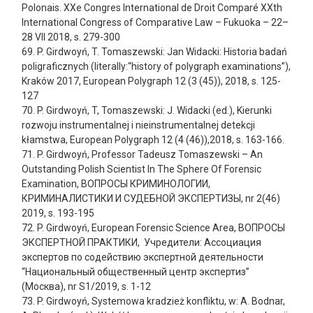
Polonais. XXe Congres International de Droit Comparé XXth
International Congress of Comparative Law – Fukuoka – 22–
28 VII 2018, s. 279-300
69. P. Girdwoyń, T. Tomaszewski:
Jan Widacki: Historia badań
poligraficznych (literally:“history of polygraph examinations”),
Kraków 2017,
European Polygraph 12 (3 (45)), 2018, s. 125-
127
70. P. Girdwoyń, T, Tomaszewski:
J. Widacki (ed.), Kierunki
rozwoju instrumentalnej i nieinstrumentalnej detekcji
kłamstwa,
European Polygraph 12 (4 (46)),2018, s. 163-166.
71. P. Girdwoyń, Professor Tadeusz Tomaszewski – An
Outstanding Polish Scientist In The Sphere Of Forensic
Examination, ВОПРОСЫ КРИМИНОЛОГИИ,
КРИМИНАЛИСТИКИ И СУДЕБНОЙ ЭКСПЕРТИЗЫ, nr 2(46)
2019, s. 193-195
72. P. Girdwoyń, European Forensic Science Area, ВОПРОСЫ
ЭКСПЕРТНОЙ ПРАКТИКИ, Учредители: Ассоциация
экспертов по содействию экспертной деятельности
“Национальный общественный центр экспертиз”
(Москва), nr S1/2019, s. 1-12
73. P. Girdwoyń, Systemowa kradzież konfliktu, w: A. Bodnar,