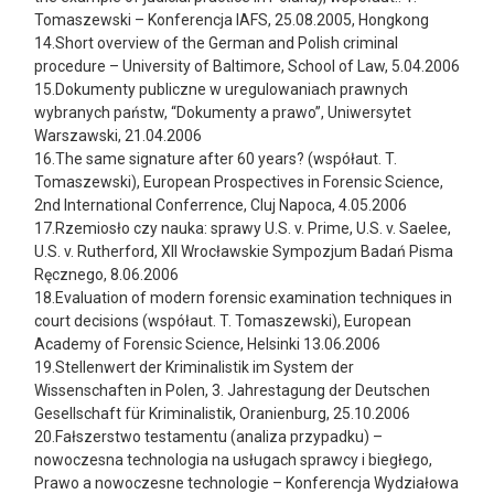
Tomaszewski – Konferencja IAFS, 25.08.2005, Hongkong
14.Short overview of the German and Polish criminal
procedure – University of Baltimore, School of Law, 5.04.2006
15.Dokumenty publiczne w uregulowaniach prawnych
wybranych państw, “Dokumenty a prawo”, Uniwersytet
Warszawski, 21.04.2006
16.The same signature after 60 years? (współaut. T.
Tomaszewski), European Prospectives in Forensic Science,
2nd International Conferrence, Cluj Napoca, 4.05.2006
17.Rzemiosło czy nauka: sprawy U.S. v. Prime, U.S. v. Saelee,
U.S. v. Rutherford, XII Wrocławskie Sympozjum Badań Pisma
Ręcznego, 8.06.2006
18.Evaluation of modern forensic examination techniques in
court decisions (współaut. T. Tomaszewski), European
Academy of Forensic Science, Helsinki 13.06.2006
19.Stellenwert der Kriminalistik im System der
Wissenschaften in Polen, 3. Jahrestagung der Deutschen
Gesellschaft für Kriminalistik, Oranienburg, 25.10.2006
20.Fałszerstwo testamentu (analiza przypadku) –
nowoczesna technologia na usługach sprawcy i biegłego,
Prawo a nowoczesne technologie – Konferencja Wydziałowa